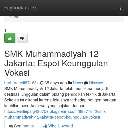
Home
keybookmarks
Togg
navi
Home
1
SMK Muhammadiyah 12
Jakarta: Espot Keunggulan
Vokasi
barbaraeeif571831
65 days ago
News
Discuss
SMK Muhammadiyah 12 Jakarta telah menjelma menjadi
destinasi unggulan dalam bidang pendidikan teknik di Jakarta.
Sekolah ini dikenal karena fokusnya terhadap pengembangan
keahlian peserta siswa, yang sejalan dengan
https://emiliepalg430759.blog2learn.com/88371642/smk-
muhammadiyah-12-jakarta-espot-keunggulan-vokasi
Comments
Who Upvoted