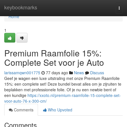
Home
keybookmarks
Togg
navi
Home
1
Premium Raamfolie 15%:
Complete Set voor je Auto
larissamqwn001775
77 days ago
News
Discuss
Geef je wagen een luxe uitstraling met onze Premium Raamfolie
15%: een complete set! Deze bundel bevat alles om je zijruiten te
beplakken met professionele folie. Of je nu een newbie bent of
een kundige
https://xxoto.nl/premium-raamfolie-15-complete-set-
voor-auto-76-x-300-cm/
Comments
Who Upvoted
Comments