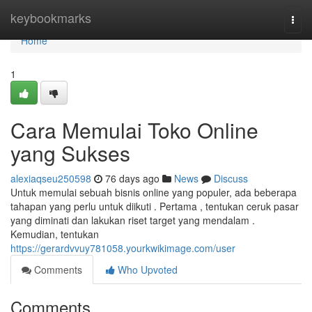
Home
keybookmarks
Togg
navi
Home
1
Cara Memulai Toko Online
yang Sukses
alexiaqseu250598
76 days ago
News
Discuss
Untuk memulai sebuah bisnis online yang populer, ada beberapa
tahapan yang perlu untuk diikuti . Pertama , tentukan ceruk pasar
yang diminati dan lakukan riset target yang mendalam .
Kemudian, tentukan
https://gerardvvuy781058.yourkwikimage.com/user
Comments
Who Upvoted
Comments