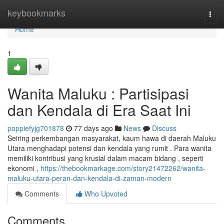
Home
keybookmarks
Togg
navi
Home
1
Wanita Maluku : Partisipasi
dan Kendala di Era Saat Ini
poppiefyjg701878
77 days ago
News
Discuss
Seiring perkembangan masyarakat, kaum hawa di daerah Maluku
Utara menghadapi potensi dan kendala yang rumit . Para wanita
memiliki kontribusi yang krusial dalam macam bidang , seperti
ekonomi ,
https://thebookmarkage.com/story21472262/wanita-
maluku-utara-peran-dan-kendala-di-zaman-modern
Comments
Who Upvoted
Comments