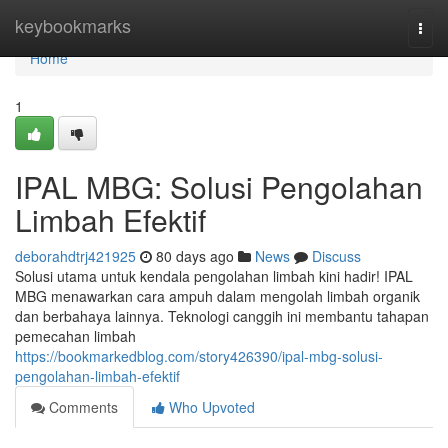
Home
keybookmarks
Togg
navi
Home
1
IPAL MBG: Solusi Pengolahan
Limbah Efektif
deborahdtrj421925
80 days ago
News
Discuss
Solusi utama untuk kendala pengolahan limbah kini hadir! IPAL
MBG menawarkan cara ampuh dalam mengolah limbah organik
dan berbahaya lainnya. Teknologi canggih ini membantu tahapan
pemecahan limbah
https://bookmarkedblog.com/story426390/ipal-mbg-solusi-
pengolahan-limbah-efektif
Comments
Who Upvoted