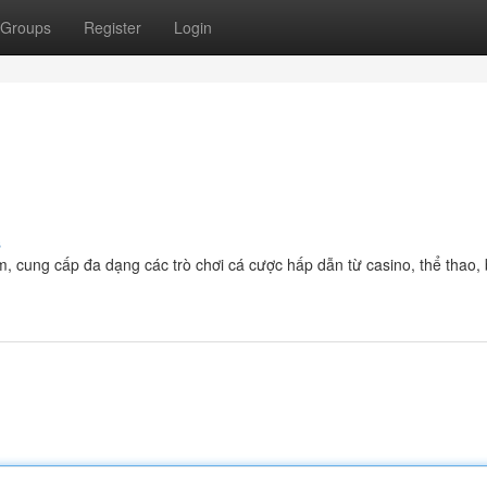
Groups
Register
Login
s
am, cung cấp đa dạng các trò chơi cá cược hấp dẫn từ casino, thể thao,