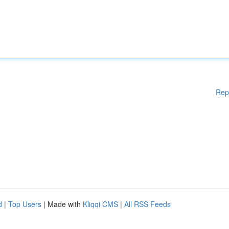
Rep
d
|
Top Users
| Made with
Kliqqi CMS
|
All RSS Feeds