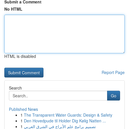
Submit a Comment
No HTML
HTML is disabled
Report Page
Search
Go
Published News
1
The Transparent Water Guards: Design & Safety
1
Den Hovedpude til Holder Dig Kølig Natten ...
1
تصميم برامج علم الأبراج في الشرق العربي