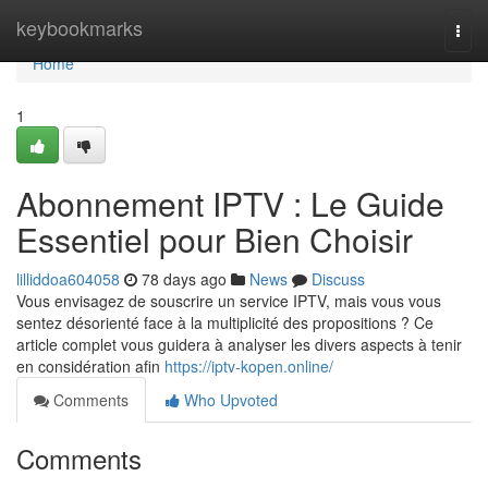
Home
keybookmarks
Togg
navi
Home
1
Abonnement IPTV : Le Guide
Essentiel pour Bien Choisir
lilliddoa604058
78 days ago
News
Discuss
Vous envisagez de souscrire un service IPTV, mais vous vous
sentez désorienté face à la multiplicité des propositions ? Ce
article complet vous guidera à analyser les divers aspects à tenir
en considération afin
https://iptv-kopen.online/
Comments
Who Upvoted
Comments