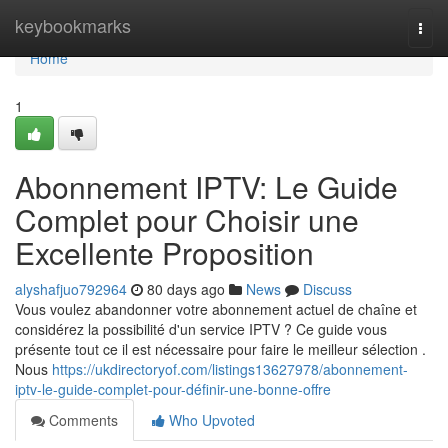
Home
keybookmarks
Togg
navi
Home
1
Abonnement IPTV: Le Guide
Complet pour Choisir une
Excellente Proposition
alyshafjuo792964
80 days ago
News
Discuss
Vous voulez abandonner votre abonnement actuel de chaîne et
considérez la possibilité d'un service IPTV ? Ce guide vous
présente tout ce il est nécessaire pour faire le meilleur sélection .
Nous
https://ukdirectoryof.com/listings13627978/abonnement-
iptv-le-guide-complet-pour-définir-une-bonne-offre
Comments
Who Upvoted