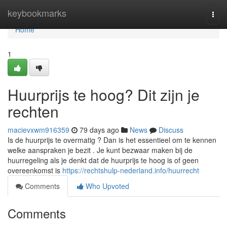
Home
keybookmarks
Togg
navi
Home
1
Huurprijs te hoog? Dit zijn je
rechten
macievxwm916359
79 days ago
News
Discuss
Is de huurprijs te overmatig ? Dan is het essentieel om te kennen
welke aanspraken je bezit . Je kunt bezwaar maken bij de
huurregeling als je denkt dat de huurprijs te hoog is of geen
overeenkomst is
https://rechtshulp-nederland.info/huurrecht
Comments
Who Upvoted
Comments