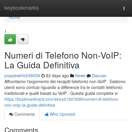
Home
keybookmarks
Togg
navi
Home
1
Numeri di Telefono Non-VoIP:
La Guida Definitiva
poppiewfnb538039
82 days ago
News
Discuss
Affrontiamo l'argomento dei recapiti telefonici non-VoIP . Esistono
utenti sono confusi riguardo a differenze tra le contatti telefonici
tradizionali e quelli basati su VoIP . Questa guida completa vi
https://bookmarkhard.com/story21507659/numeri-di-telefono-
non-voip-la-guida-definitiva
Comments
Who Upvoted
Comments