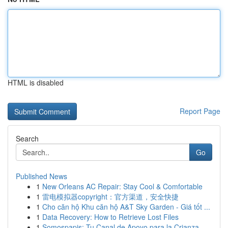
HTML is disabled
Report Page
Search
Go
Published News
1
New Orleans AC Repair: Stay Cool & Comfortable
1
雷电模拟器copyright：官方渠道，安全快捷
1
Cho căn hộ Khu căn hộ A&T Sky Garden - Giá tốt ...
1
Data Recovery: How to Retrieve Lost Files
1
Somospapis: Tu Canal de Apoyo para la Crianza