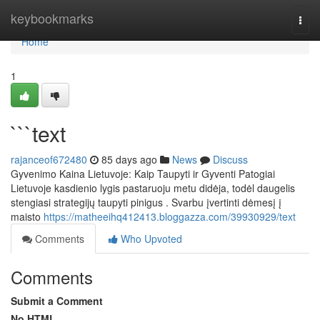
Home
keybookmarks
Togg
navi
Home
1
```text
rajanceof672480
85 days ago
News
Discuss
Gyvenimo Kaina Lietuvoje: Kaip Taupyti ir Gyventi Patogiai
Lietuvoje kasdienio lygis pastaruoju metu didėja, todėl daugelis
stengiasi strategijų taupyti pinigus . Svarbu įvertinti dėmesį į
maisto
https://matheeihq412413.bloggazza.com/39930929/text
Comments
Who Upvoted
Comments
Submit a Comment
No HTML