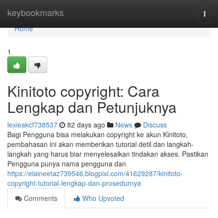
Home
keybookmarks
Togg
navi
Home
1
Kinitoto copyright: Cara
Lengkap dan Petunjuknya
lexieakcf738537
82 days ago
News
Discuss
Bagi Pengguna bisa melakukan copyright ke akun Kinitoto,
pembahasan ini akan memberikan tutorial detil dan langkah-
langkah yang harus biar menyelesaikan tindakan akses. Pastikan
Pengguna punya nama pengguna dan
https://elaineetaz739546.blogpixi.com/41629287/kinitoto-
copyright-tutorial-lengkap-dan-prosedurnya
Comments
Who Upvoted