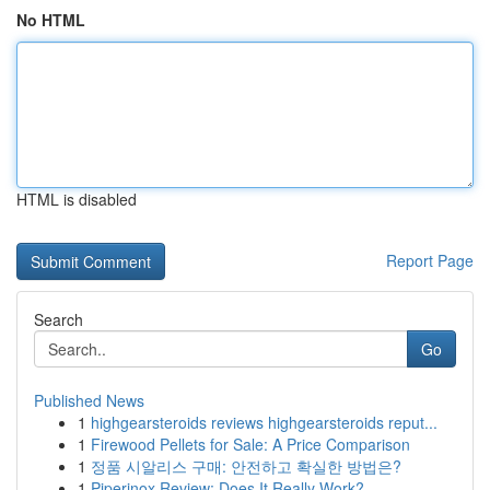
No HTML
HTML is disabled
Report Page
Search
Go
Published News
1
highgearsteroids reviews highgearsteroids reput...
1
Firewood Pellets for Sale: A Price Comparison
1
정품 시알리스 구매: 안전하고 확실한 방법은?
1
Piperinox Review: Does It Really Work?