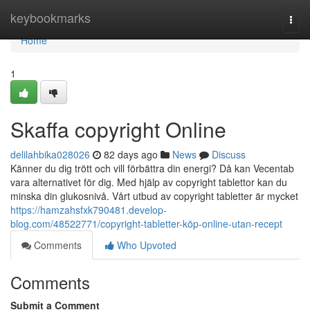
Home
keybookmarks
Togg
navi
Home
1
Skaffa copyright Online
delilahbika028026
82 days ago
News
Discuss
Känner du dig trött och vill förbättra din energi? Då kan Vecentab
vara alternativet för dig. Med hjälp av copyright tablettor kan du
minska din glukosnivå. Vårt utbud av copyright tabletter är mycket
https://hamzahsfxk790481.develop-
blog.com/48522771/copyright-tabletter-köp-online-utan-recept
Comments
Who Upvoted
Comments
Submit a Comment