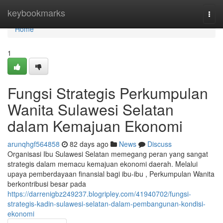
Home
keybookmarks
Togg
navi
Home
1
Fungsi Strategis Perkumpulan
Wanita Sulawesi Selatan
dalam Kemajuan Ekonomi
arunqhgf564858
82 days ago
News
Discuss
Organisasi Ibu Sulawesi Selatan memegang peran yang sangat
strategis dalam memacu kemajuan ekonomi daerah. Melalui
upaya pemberdayaan finansial bagi ibu-ibu , Perkumpulan Wanita
berkontribusi besar pada
https://darrenigbz249237.blogripley.com/41940702/fungsi-
strategis-kadin-sulawesi-selatan-dalam-pembangunan-kondisi-
ekonomi