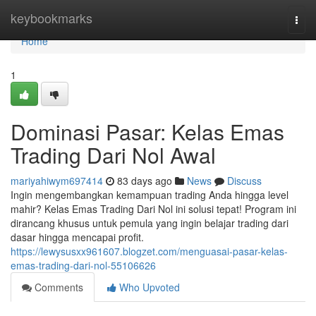
Home
keybookmarks
Togg
navi
Home
1
Dominasi Pasar: Kelas Emas
Trading Dari Nol Awal
mariyahiwym697414
83 days ago
News
Discuss
Ingin mengembangkan kemampuan trading Anda hingga level
mahir? Kelas Emas Trading Dari Nol ini solusi tepat! Program ini
dirancang khusus untuk pemula yang ingin belajar trading dari
dasar hingga mencapai profit.
https://lewysusxx961607.blogzet.com/menguasai-pasar-kelas-
emas-trading-dari-nol-55106626
Comments
Who Upvoted