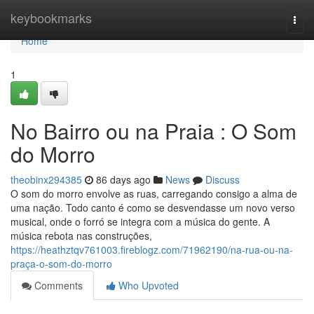
Home
keybookmarks
Togg
navi
Home
1
No Bairro ou na Praia : O Som
do Morro
theobinx294385
86 days ago
News
Discuss
O som do morro envolve as ruas, carregando consigo a alma de
uma nação. Todo canto é como se desvendasse um novo verso
musical, onde o forró se integra com a música do gente. A
música rebota nas construções,
https://heathztqv761003.fireblogz.com/71962190/na-rua-ou-na-
praça-o-som-do-morro
Comments
Who Upvoted