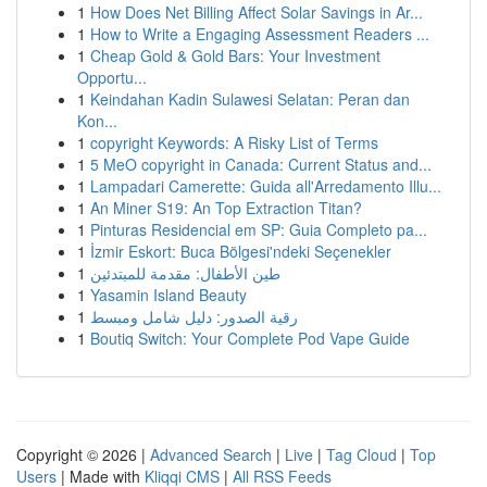
1
How Does Net Billing Affect Solar Savings in Ar...
1
How to Write a Engaging Assessment Readers ...
1
Cheap Gold & Gold Bars: Your Investment
Opportu...
1
Keindahan Kadin Sulawesi Selatan: Peran dan
Kon...
1
copyright Keywords: A Risky List of Terms
1
5 MeO copyright in Canada: Current Status and...
1
Lampadari Camerette: Guida all'Arredamento Illu...
1
An Miner S19: An Top Extraction Titan?
1
Pinturas Residencial em SP: Guia Completo pa...
1
İzmir Eskort: Buca Bölgesi'ndeki Seçenekler
1
طين الأطفال: مقدمة للمبتدئين
1
Yasamin Island Beauty
1
رقية الصدور: دليل شامل ومبسط
1
Boutiq Switch: Your Complete Pod Vape Guide
Copyright © 2026 |
Advanced Search
|
Live
|
Tag Cloud
|
Top
Users
| Made with
Kliqqi CMS
|
All RSS Feeds