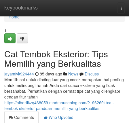
Home
keybookmarks
Togg
navi
Home
1
Cat Tembok Eksterior: Tips
Memilih yang Berkualitas
jayamiyk924444
85 days ago
News
Discuss
Memilih cat untuk dinding luar yang cocok merupakan hal penting
untuk melindungi rumah Anda dari cuaca ekstrem yang tidak
bersahabat. Perhatikan dengan cermat tipe cat yang dilengkapi
dengan fitur tahan
https://albertikzq468059.madmouseblog.com/21962691/cat-
tembok-eksterior-panduan-memilih-yang-berkualitas
Comments
Who Upvoted