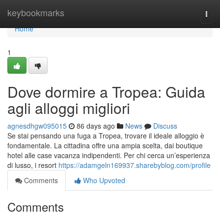
Home
keybookmarks
Togg
navi
Home
1
Dove dormire a Tropea: Guida
agli alloggi migliori
agnesdhgw095015
86 days ago
News
Discuss
Se stai pensando una fuga a Tropea, trovare il ideale alloggio è
fondamentale. La cittadina offre una ampia scelta, dai boutique
hotel alle case vacanza indipendenti. Per chi cerca un’esperienza
di lusso, i resort
https://adamgeln169937.sharebyblog.com/profile
Comments
Who Upvoted
Comments