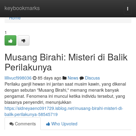
Home
keybookmarks
Togg
navi
Home
1
Musang Birahi: Misteri di Balik
Perilakunya
lillivucf998036
85 days ago
News
Discuss
Perilaku ganjil hewan ini jantan saat musim kawin, yang dikenal
dengan sebutan "Musang Birahi," memang menarik banyak
pengamat. Fenomena ini muncul ketika individu tersebut, yang
biasanya penyendiri, menunjukkan
https://sidneyaenc091729.isblog.net/musang-birahi-misteri-di-
balik-perilakunya-58545719
Comments
Who Upvoted