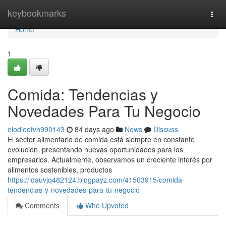
Home
keybookmarks
Togg
navi
Home
1
Comida: Tendencias y
Novedades Para Tu Negocio
elodieofvh990143
84 days ago
News
Discuss
El sector alimentario de comida está siempre en constante
evolución, presentando nuevas oportunidades para los
empresarios. Actualmente, observamos un creciente interés por
alimentos sostenibles, productos
https://idauvjq482124.blogpayz.com/41563915/comida-
tendencias-y-novedades-para-tu-negocio
Comments
Who Upvoted