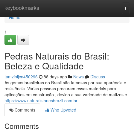
Home
keybookmarks
Togg
navi
Home
1
Pedras Naturais do Brasil:
Beleza e Qualidade
tamzinljcn450296
88 days ago
News
Discuss
As gemas brasileiras do Brasil são famosas por sua aparência e
resistência. Várias pessoas procuram essas materiais para
aplicações em construção , devido a sua variedade de matizes e
https://www.naturalstonesbrazil.com.br
Comments
Who Upvoted
Comments