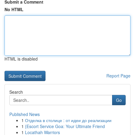
Submit a Comment
No HTML
HTML is disabled
Report Page
Search
Go
Published News
1
Отделка в столице : от идеи до реализации
1
{Escort Service Goa: Your Ultimate Friend
1
Locathah Warriors