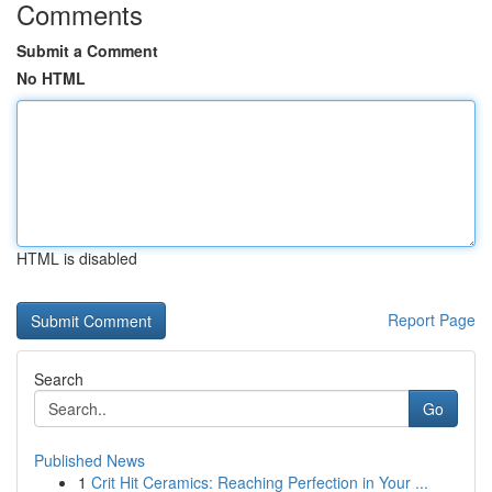
Comments
Submit a Comment
No HTML
HTML is disabled
Report Page
Search
Go
Published News
1
Crit Hit Ceramics: Reaching Perfection in Your ...