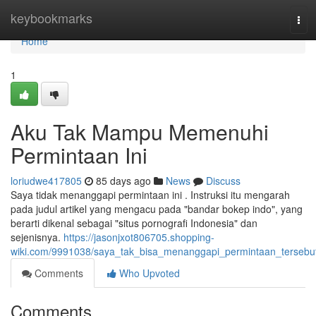
Home
keybookmarks
Tog
navi
Home
1
Aku Tak Mampu Memenuhi
Permintaan Ini
loriudwe417805
85 days ago
News
Discuss
Saya tidak menanggapi permintaan ini . Instruksi itu mengarah
pada judul artikel yang mengacu pada "bandar bokep indo", yang
berarti dikenal sebagai "situs pornografi Indonesia" dan
sejenisnya.
https://jasonjxot806705.shopping-
wiki.com/9991038/saya_tak_bisa_menanggapi_permintaan_tersebu
Comments
Who Upvoted
Comments