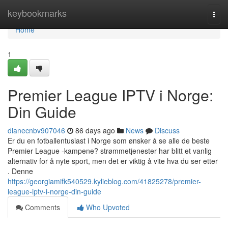
Home
keybookmarks
Togg
navi
Home
1
Premier League IPTV i Norge:
Din Guide
dianecnbv907046
86 days ago
News
Discuss
Er du en fotballentusiast i Norge som ønsker å se alle de beste
Premier League -kampene? strømmetjenester har blitt et vanlig
alternativ for å nyte sport, men det er viktig å vite hva du ser etter
. Denne
https://georgiamifk540529.kylieblog.com/41825278/premier-
league-iptv-i-norge-din-guide
Comments
Who Upvoted