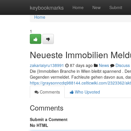
Home
keybookmarks
Home
New
Submit
Home
1
Neueste Immobilien Mel
zakariaiyru138991
87 days ago
News
Discuss
Die {Immobilien Branche in Wien bleibt spannend . De
Gegenden vermeldet. Fachleute gehen davon aus, das
https://graysonncdq988144.celticwiki.com/2323362/a
Comments
Who Upvoted
Comments
Submit a Comment
No HTML