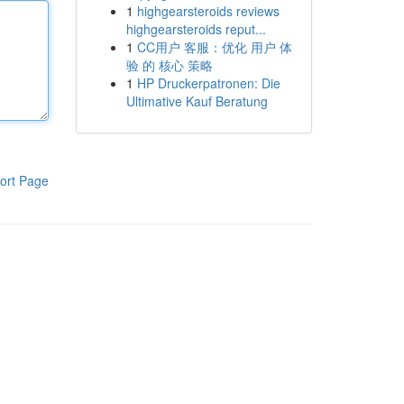
1
highgearsteroids reviews
highgearsteroids reput...
1
CC用户 客服：优化 用户 体
验 的 核心 策略
1
HP Druckerpatronen: Die
Ultimative Kauf Beratung
ort Page