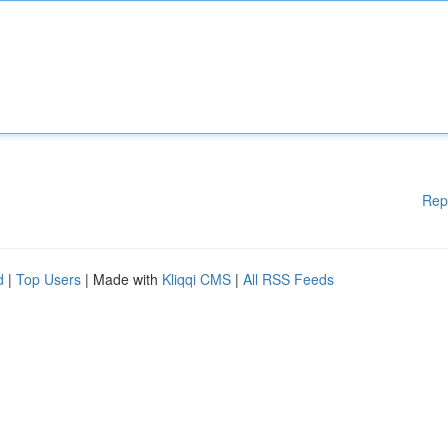
Rep
d
|
Top Users
| Made with
Kliqqi CMS
|
All RSS Feeds