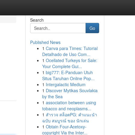
Search
Go
Published News
1
Canva para Times: Tutorial
Detalhado de Uso Com...
1
Ocellated Turkeys for Sale:
Your Complete Gui...
1
big777: E-Panduan Utuh
Situs Taruhan Online Pop...
1
Intergalactic Medium
1
Discover Mytikas Souvlakia
by the Sea
1
association between using
tobacco and neoplasms...
1
สำรวจ สล็อตPG: คำแนะนำ
ฉบับ สมบูรณ์ ของ นักเล่น
1
Obtain Four-Acetoxy-
copyright Via the Inter...