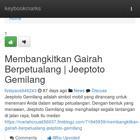
Home
keybookmarks
Togg
navi
Home
1
Membangkitkan Gairah
Berpetualang | Jeeptoto
Gemilang
liviayaos946243
87 days ago
News
Discuss
Jeeptoto Gemilang adalah simbol mobil yang dirancang untuk
menemani Anda dalam setiap petualangan. Dengan bentuk yang
menawan, Jeeptoto Gemilang siap menghadapi segala tantangan
di jalan raya, baik itu medan
https://mariahccua656037.fireblogz.com/71845939/membangkitkan-
gairah-berpetualang-jeeptoto-gemilang
Comments
Who Upvoted