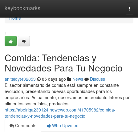
Home
keybookmarks
Togg
navi
Home
1
Comida: Tendencias y
Novedades Para Tu Negocio
anitaidyt432853
85 days ago
News
Discuss
El sector alimentario de comida está siempre en constante
evolución, presentando nuevas oportunidades para los
empresarios. Actualmente, observamos un creciente interés por
alimentos sostenibles, productos
https://abelriqa239124.howeweb.com/41705982/comida-
tendencias-y-novedades-para-tu-negocio
Comments
Who Upvoted