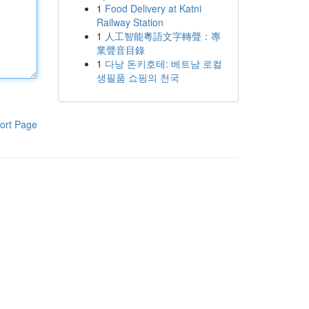
1
Food Delivery at Katni
Railway Station
1
人工智能粵語文字轉聲：專
業聲音目錄
1
다낭 돈키호테: 베트남 로컬
생필품 쇼핑의 천국
ort Page