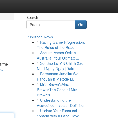
Search
Go
Published News
1
Racing Game Progression:
The Rules of the Road
1
Acquire Vapes Online
Australia: Your Ultimate...
1
Soi Bao Lo MN Chinh Xác
harme
Nhat Ngay Ngày [Date]
ze/
1
Permainan Judolku Slot:
Panduan & Metode M...
1
Mrs. Brown'sMrs.
BrownsThe Case of Mrs.
Brown's...
1
Understanding the
Accredited Investor Definition
1
Update Your Electrical
System with a Lane Cove ...