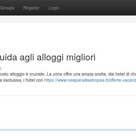
Groups
Register
Login
da agli alloggi migliori
s
iusto alloggio è cruciale. La zona offre una ampia scelta, dai hotel di c
za esclusiva, i hotel con
https://www.newparadisetropea.it/offerte-vacan