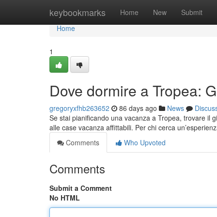
Home
keybookmarks
Home
New
Submit
Home
1
Dove dormire a Tropea: Gui
gregoryxfhb263652
86 days ago
News
Discus
Se stai pianificando una vacanza a Tropea, trovare il g
alle case vacanza affittabili. Per chi cerca un’esperien
Comments
Who Upvoted
Comments
Submit a Comment
No HTML