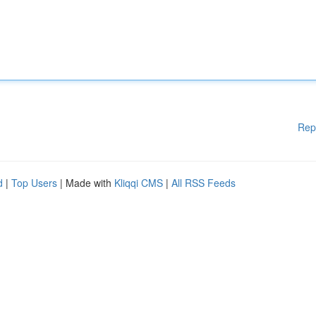
Rep
d
|
Top Users
| Made with
Kliqqi CMS
|
All RSS Feeds