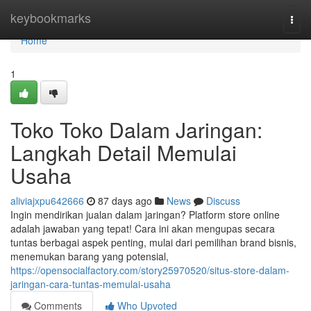
Home
keybookmarks
Togg
navi
Home
1
Toko Toko Dalam Jaringan:
Langkah Detail Memulai
Usaha
aliviajxpu642666
87 days ago
News
Discuss
Ingin mendirikan jualan dalam jaringan? Platform store online
adalah jawaban yang tepat! Cara ini akan mengupas secara
tuntas berbagai aspek penting, mulai dari pemilihan brand bisnis,
menemukan barang yang potensial,
https://opensocialfactory.com/story25970520/situs-store-dalam-
jaringan-cara-tuntas-memulai-usaha
Comments
Who Upvoted