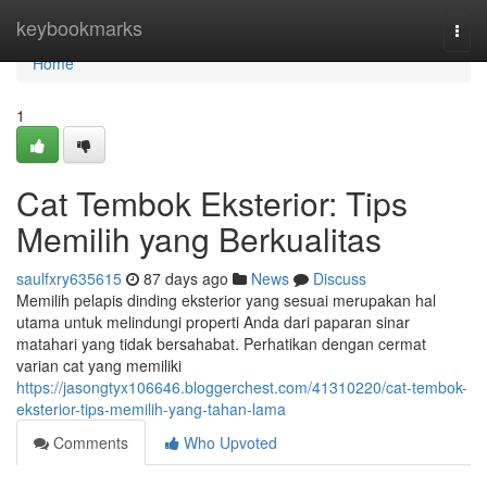
Home
keybookmarks
Togg
navi
Home
1
Cat Tembok Eksterior: Tips
Memilih yang Berkualitas
saulfxry635615
87 days ago
News
Discuss
Memilih pelapis dinding eksterior yang sesuai merupakan hal
utama untuk melindungi properti Anda dari paparan sinar
matahari yang tidak bersahabat. Perhatikan dengan cermat
varian cat yang memiliki
https://jasongtyx106646.bloggerchest.com/41310220/cat-tembok-
eksterior-tips-memilih-yang-tahan-lama
Comments
Who Upvoted