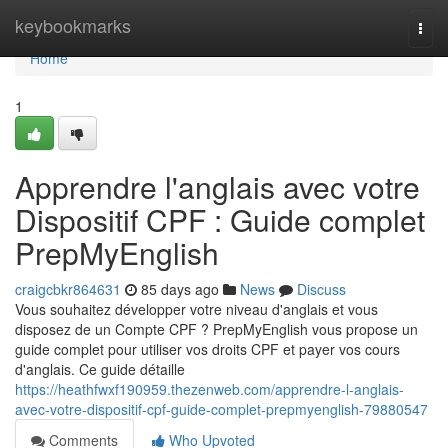
Home
keybookmarks
Togg
navi
Home
1
Apprendre l'anglais avec votre
Dispositif CPF : Guide complet
PrepMyEnglish
craigcbkr864631
85 days ago
News
Discuss
Vous souhaitez développer votre niveau d'anglais et vous
disposez de un Compte CPF ? PrepMyEnglish vous propose un
guide complet pour utiliser vos droits CPF et payer vos cours
d'anglais. Ce guide détaille
https://heathfwxf190959.thezenweb.com/apprendre-l-anglais-
avec-votre-dispositif-cpf-guide-complet-prepmyenglish-79880547
Comments
Who Upvoted