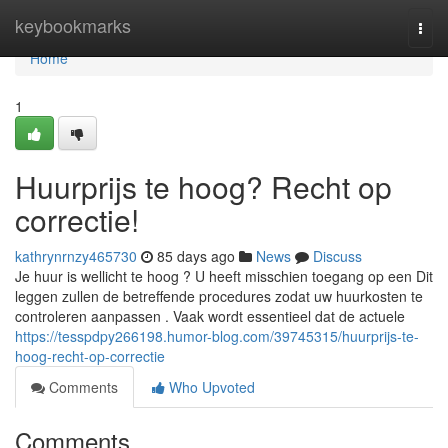
Home
keybookmarks
Togg
navi
Home
1
Huurprijs te hoog? Recht op
correctie!
kathrynrnzy465730
85 days ago
News
Discuss
Je huur is wellicht te hoog ? U heeft misschien toegang op een Dit
leggen zullen de betreffende procedures zodat uw huurkosten te
controleren aanpassen . Vaak wordt essentieel dat de actuele
https://tesspdpy266198.humor-blog.com/39745315/huurprijs-te-
hoog-recht-op-correctie
Comments
Who Upvoted
Comments