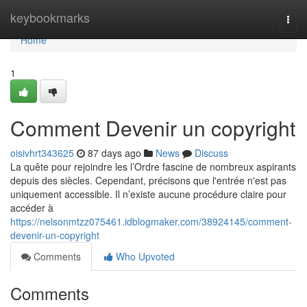
Home
keybookmarks
Togg
navi
Home
1
Comment Devenir un copyright
oisivhrt343625
87 days ago
News
Discuss
La quête pour rejoindre les l’Ordre fascine de nombreux aspirants
depuis des siècles. Cependant, précisons que l'entrée n'est pas
uniquement accessible. Il n’existe aucune procédure claire pour
accéder à
https://nelsonmtzz075461.idblogmaker.com/38924145/comment-
devenir-un-copyright
Comments
Who Upvoted
Comments