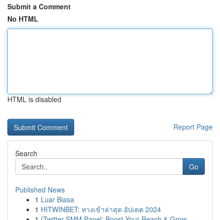
Submit a Comment
No HTML
HTML is disabled
Report Page
Search
Go
Published News
1
Luar Biasa
1
HITWINBET: ทางเข้าล่าสุด อัปเดต 2024
1
{Twitter SMM Panel: Boost Your Reach & Grow ...