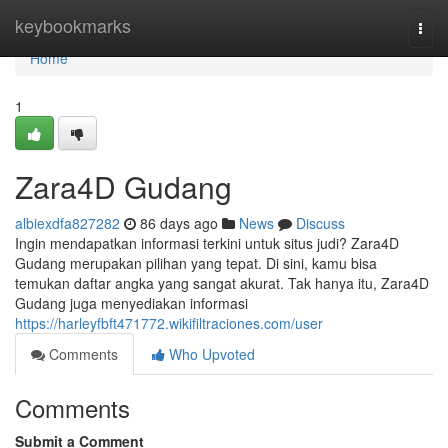
Home
keybookmarks
Togg
navi
Home
1
Zara4D Gudang
albiexdfa827282
86 days ago
News
Discuss
Ingin mendapatkan informasi terkini untuk situs judi? Zara4D
Gudang merupakan pilihan yang tepat. Di sini, kamu bisa
temukan daftar angka yang sangat akurat. Tak hanya itu, Zara4D
Gudang juga menyediakan informasi
https://harleyfbft471772.wikifiltraciones.com/user
Comments
Who Upvoted
Comments
Submit a Comment