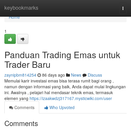
Home
keybookmarks
Togg
navi
Home
1
Panduan Trading Emas untuk
Trader Baru
zaynipbm814254
86 days ago
News
Discuss
Memulai karir investasi emas bisa terasa rumit bagi orang ,
namun dengan informasi yang baik, Anda dapat mulai lingkungan
ini. Awalnya , pelajari hal mendasar teknik emas, termasuk
elemen yang
https://izaakwdzj317167.mysticwiki.com/user
Comments
Who Upvoted
Comments