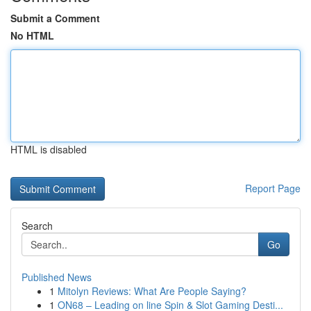
Submit a Comment
No HTML
HTML is disabled
Report Page
Search
Go
Published News
1
Mitolyn Reviews: What Are People Saying?
1
ON68 – Leading on line Spin & Slot Gaming Desti...