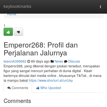
Home
keybookmarks
Togg
navi
Home
1
Emperor268: Profil dan
Perjalanan Jalurnya
leavcvk399682
89 days ago
News
Discuss
Emperor268, yang dikenal dengan julukan tersebut, merupakan
figur yang sangat mencuri perhatian di dunia digital . Kisah
kariernya dimulai dari media online , khususnya TikTok , di mana
ia mampu bakat
https://www.shorturl.at/unUsy
Comments
Who Upvoted
Comments