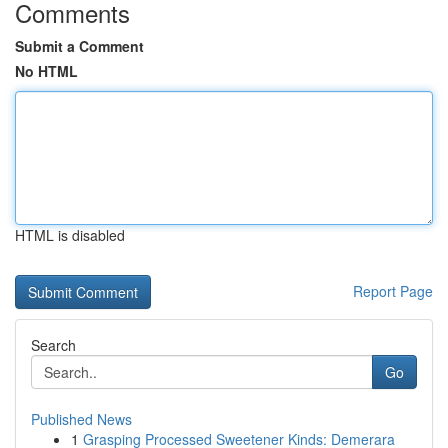
Comments
Submit a Comment
No HTML
HTML is disabled
Report Page
Search
Go
Published News
1
Grasping Processed Sweetener Kinds: Demerara