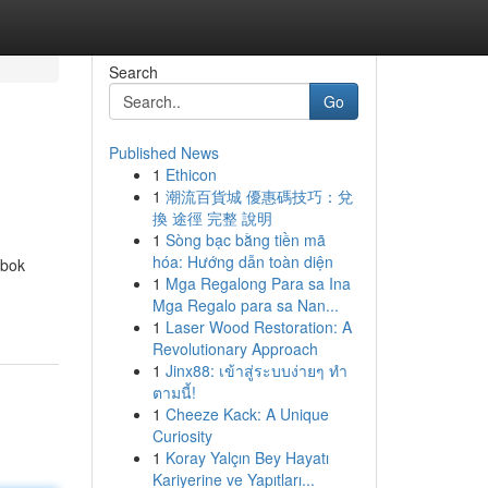
Search
Go
Published News
1
Ethicon
1
潮流百貨城 優惠碼技巧：兌
換 途徑 完整 說明
1
Sòng bạc bằng tiền mã
hóa: Hướng dẫn toàn diện
mbok
1
Mga Regalong Para sa Ina
Mga Regalo para sa Nan...
1
Laser Wood Restoration: A
Revolutionary Approach
1
Jinx88: เข้าสู่ระบบง่ายๆ ทำ
ตามนี้!
1
Cheeze Kack: A Unique
Curiosity
1
Koray Yalçın Bey Hayatı
Kariyerine ve Yapıtları...