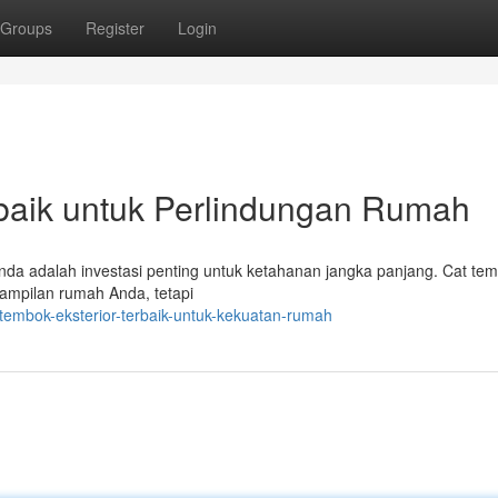
Groups
Register
Login
rbaik untuk Perlindungan Rumah
Anda adalah investasi penting untuk ketahanan jangka panjang. Cat te
 tampilan rumah Anda, tetapi
tembok-eksterior-terbaik-untuk-kekuatan-rumah