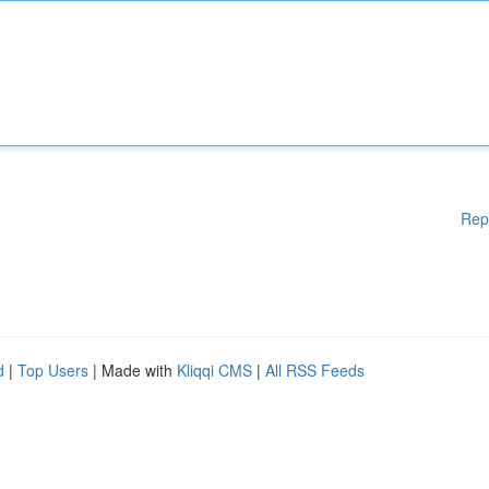
Rep
d
|
Top Users
| Made with
Kliqqi CMS
|
All RSS Feeds