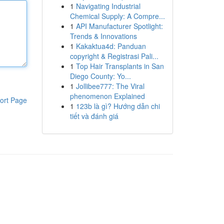
1
Navigating Industrial
Chemical Supply: A Compre...
1
API Manufacturer Spotlight:
Trends & Innovations
1
Kakaktua4d: Panduan
copyright & Registrasi Pali...
1
Top Hair Transplants in San
Diego County: Yo...
1
Jollibee777: The Viral
phenomenon Explained
ort Page
1
123b là gì? Hướng dẫn chi
tiết và đánh giá