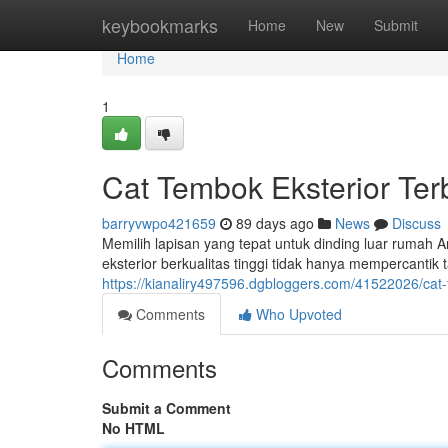
Home
keybookmarks
Home
New
Submit
Home
1
Cat Tembok Eksterior Te
barryvwpo421659
89 days ago
News
Discuss
Memilih lapisan yang tepat untuk dinding luar rumah 
eksterior berkualitas tinggi tidak hanya mempercantik
https://kianaliry497596.dgbloggers.com/41522026/cat-
Comments
Who Upvoted
Comments
Submit a Comment
No HTML