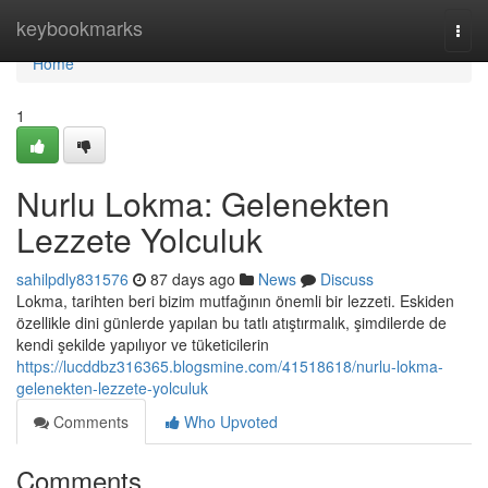
Home
keybookmarks
Togg
navi
Home
1
Nurlu Lokma: Gelenekten
Lezzete Yolculuk
sahilpdly831576
87 days ago
News
Discuss
Lokma, tarihten beri bizim mutfağının önemli bir lezzeti. Eskiden
özellikle dini günlerde yapılan bu tatlı atıştırmalık, şimdilerde de
kendi şekilde yapılıyor ve tüketicilerin
https://lucddbz316365.blogsmine.com/41518618/nurlu-lokma-
gelenekten-lezzete-yolculuk
Comments
Who Upvoted
Comments