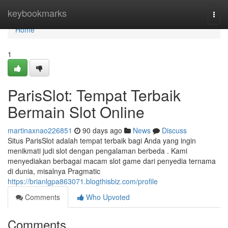
Home
keybookmarks
Togg
navi
Home
1
ParisSlot: Tempat Terbaik
Bermain Slot Online
martinaxnao226851
90 days ago
News
Discuss
Situs ParisSlot adalah tempat terbaik bagi Anda yang ingin
menikmati judi slot dengan pengalaman berbeda . Kami
menyediakan berbagai macam slot game dari penyedia ternama
di dunia, misalnya Pragmatic
https://brianlgpa863071.blogthisbiz.com/profile
Comments
Who Upvoted
Comments