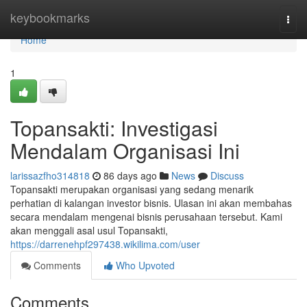
Home
keybookmarks
Togg
navi
Home
1
Topansakti: Investigasi
Mendalam Organisasi Ini
larissazfho314818
86 days ago
News
Discuss
Topansakti merupakan organisasi yang sedang menarik
perhatian di kalangan investor bisnis. Ulasan ini akan membahas
secara mendalam mengenai bisnis perusahaan tersebut. Kami
akan menggali asal usul Topansakti,
https://darrenehpf297438.wikilima.com/user
Comments
Who Upvoted
Comments