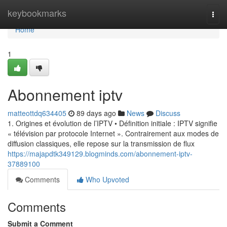
Home
keybookmarks
Togg
navi
Home
1
Abonnement iptv
matteottdq634405
89 days ago
News
Discuss
1. Origines et évolution de l’IPTV • Définition initiale : IPTV signifie
« télévision par protocole Internet ». Contrairement aux modes de
diffusion classiques, elle repose sur la transmission de flux
https://majapdtk349129.blogminds.com/abonnement-iptv-
37889100
Comments
Who Upvoted
Comments
Submit a Comment