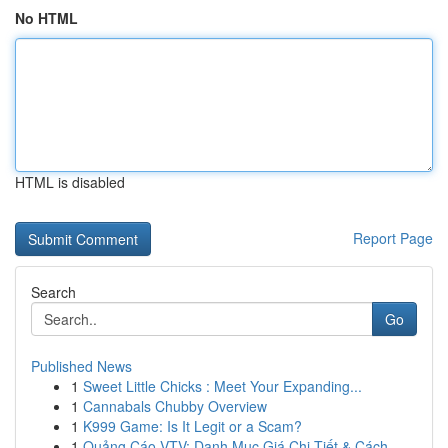
No HTML
HTML is disabled
Report Page
Search
Go
Published News
1
Sweet Little Chicks : Meet Your Expanding...
1
Cannabals Chubby Overview
1
K999 Game: Is It Legit or a Scam?
1
Quảng Cáo VTV: Danh Mục Giá Chi Tiết & Cách ...