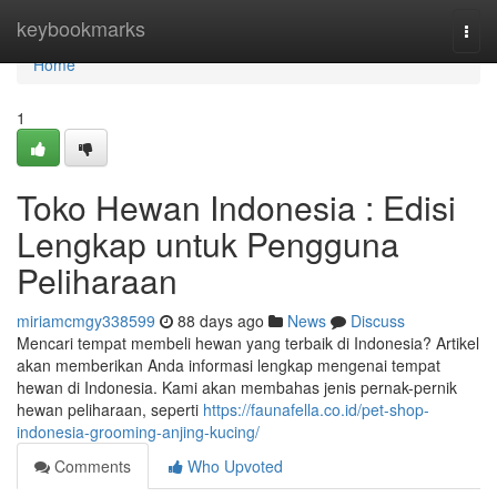
Home
keybookmarks
Togg
navi
Home
1
Toko Hewan Indonesia : Edisi
Lengkap untuk Pengguna
Peliharaan
miriamcmgy338599
88 days ago
News
Discuss
Mencari tempat membeli hewan yang terbaik di Indonesia? Artikel
akan memberikan Anda informasi lengkap mengenai tempat
hewan di Indonesia. Kami akan membahas jenis pernak-pernik
hewan peliharaan, seperti
https://faunafella.co.id/pet-shop-
indonesia-grooming-anjing-kucing/
Comments
Who Upvoted