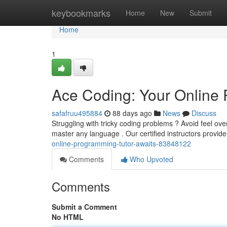
Home
keybookmarks
Home
New
Submit
Home
1
Ace Coding: Your Online 
safafruu495884
88 days ago
News
Discuss
Struggling with tricky coding problems ? Avoid feel ov
master any language . Our certified instructors provide
online-programming-tutor-awaits-83848122
Comments
Who Upvoted
Comments
Submit a Comment
No HTML