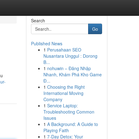
Search
Go
Published News
1
Perusahaan SEO
Nusantara Unggul : Dorong
B...
1
nohuwin – Đăng Nhập
Nhanh, Khám Phá Kho Game
ou
Đ...
ur-
1
Choosing the Right
International Moving
Company
1
Service Laptop:
Troubleshooting Common
Issues
1
A Background: A Guide to
Playing Faith
1
7-Day Detox: Your