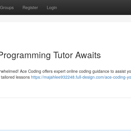
Groups
Register
Login
Programming Tutor Awaits
erwhelmed! Ace Coding offers expert online coding guidance to assist y
 tailored lessons
https://majahlee932248.full-design.com/ace-coding-yo