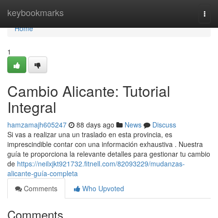
Home
keybookmarks
Togg
navi
Home
1
Cambio Alicante: Tutorial
Integral
hamzamajh605247
88 days ago
News
Discuss
Si vas a realizar una un traslado en esta provincia, es
imprescindible contar con una información exhaustiva . Nuestra
guía te proporciona la relevante detalles para gestionar tu cambio
de
https://neilxjkt921732.fitnell.com/82093229/mudanzas-
alicante-guía-completa
Comments
Who Upvoted
Comments