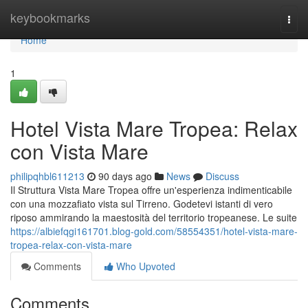
Home
keybookmarks
Togg
navi
Home
1
Hotel Vista Mare Tropea: Relax
con Vista Mare
philipqhbl611213
90 days ago
News
Discuss
Il Struttura Vista Mare Tropea offre un'esperienza indimenticabile
con una mozzafiato vista sul Tirreno. Godetevi istanti di vero
riposo ammirando la maestosità del territorio tropeanese. Le suite
https://albiefqgi161701.blog-gold.com/58554351/hotel-vista-mare-
tropea-relax-con-vista-mare
Comments
Who Upvoted
Comments