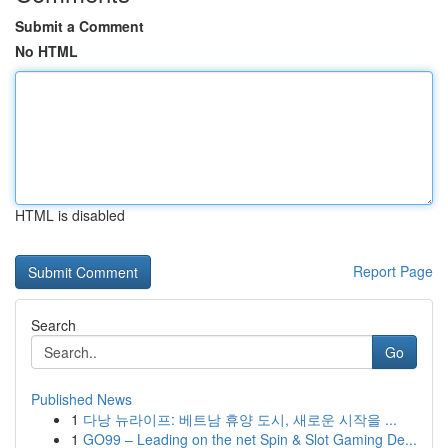
Submit a Comment
No HTML
HTML is disabled
Report Page
Search
Go
Published News
1
다낭 뉴라이프: 베트남 휴양 도시, 새로운 시작을 ...
1
GO99 – Leading on the net Spin & Slot Gaming De...