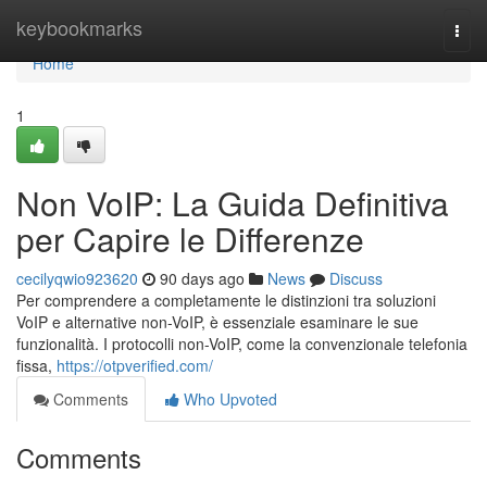
Home
keybookmarks
Togg
navi
Home
1
Non VoIP: La Guida Definitiva
per Capire le Differenze
cecilyqwio923620
90 days ago
News
Discuss
Per comprendere a completamente le distinzioni tra soluzioni
VoIP e alternative non-VoIP, è essenziale esaminare le sue
funzionalità. I protocolli non-VoIP, come la convenzionale telefonia
fissa,
https://otpverified.com/
Comments
Who Upvoted
Comments