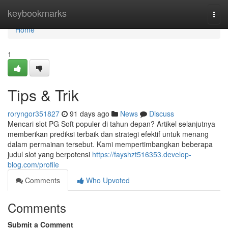
Home
keybookmarks
Togg
navi
Home
1
Tips & Trik
roryngor351827
91 days ago
News
Discuss
Mencari slot PG Soft populer di tahun depan? Artikel selanjutnya
memberikan prediksi terbaik dan strategi efektif untuk menang
dalam permainan tersebut. Kami mempertimbangkan beberapa
judul slot yang berpotensi
https://fayshzt516353.develop-
blog.com/profile
Comments
Who Upvoted
Comments
Submit a Comment