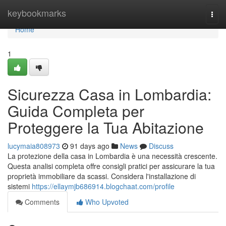
Home
keybookmarks
Togg
navi
Home
1
Sicurezza Casa in Lombardia:
Guida Completa per
Proteggere la Tua Abitazione
lucymaia808973
91 days ago
News
Discuss
La protezione della casa in Lombardia è una necessità crescente.
Questa analisi completa offre consigli pratici per assicurare la tua
proprietà immobiliare da scassi. Considera l'installazione di
sistemi
https://ellaymjb686914.blogchaat.com/profile
Comments
Who Upvoted